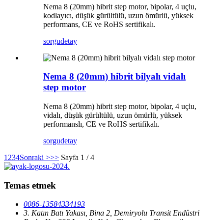
Nema 8 (20mm) hibrit step motor, bipolar, 4 uçlu,
kodlayıcı, düşük gürültülü, uzun ömürlü, yüksek
performans, CE ve RoHS sertifikalı.
sorgu
detay
Nema 8 (20mm) hibrit bilyalı vidalı
step motor
Nema 8 (20mm) hibrit step motor, bipolar, 4 uçlu,
vidalı, düşük gürültülü, uzun ömürlü, yüksek
performanslı, CE ve RoHS sertifikalı.
sorgu
detay
1
2
3
4
Sonraki >
>>
Sayfa 1 / 4
Temas etmek
0086-13584334193
3. Katın Batı Yakası, Bina 2, Demiryolu Transit Endüstri