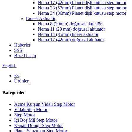
Nema 17 (42mm) Planet dişli kutusu step motor
Nema 23 (57mm) Planet dişli kutusu step motor
Nema 34 (86mm) Planet dişli kutusu step motor
Lineer Aktüatör
Nema 8 (20mm) doğrusal aktüatör
Nema 11 (28 mm) doğrusal aktüatör
Nema 14 (35mm) lineer aktüatör
Nema 17 (42mm) doğrusal aktüatör
Haberler
SSS
Bize Ulaşın
English
Ev
Ürünler
Kategoriler
Acme Kurşun Vidalı Step Motor
Vidalı Step Motor
Step Motor
İçi Boş Mil Step Motor
Kapalı Döngü Step Motor
Planet Şanzıman Step Motor