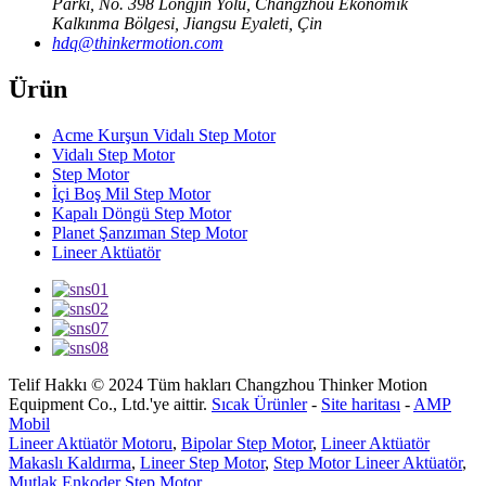
Parkı, No. 398 Longjin Yolu, Changzhou Ekonomik
Kalkınma Bölgesi, Jiangsu Eyaleti, Çin
hdq@thinkermotion.com
Ürün
Acme Kurşun Vidalı Step Motor
Vidalı Step Motor
Step Motor
İçi Boş Mil Step Motor
Kapalı Döngü Step Motor
Planet Şanzıman Step Motor
Lineer Aktüatör
Telif Hakkı © 2024 Tüm hakları Changzhou Thinker Motion
Equipment Co., Ltd.'ye aittir.
Sıcak Ürünler
-
Site haritası
-
AMP
Mobil
Lineer Aktüatör Motoru
,
Bipolar Step Motor
,
Lineer Aktüatör
Makaslı Kaldırma
,
Lineer Step Motor
,
Step Motor Lineer Aktüatör
,
Mutlak Enkoder Step Motor
,