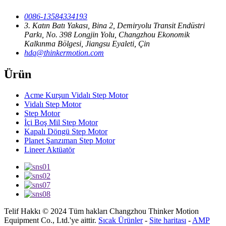
0086-13584334193
3. Katın Batı Yakası, Bina 2, Demiryolu Transit Endüstri
Parkı, No. 398 Longjin Yolu, Changzhou Ekonomik
Kalkınma Bölgesi, Jiangsu Eyaleti, Çin
hdq@thinkermotion.com
Ürün
Acme Kurşun Vidalı Step Motor
Vidalı Step Motor
Step Motor
İçi Boş Mil Step Motor
Kapalı Döngü Step Motor
Planet Şanzıman Step Motor
Lineer Aktüatör
Telif Hakkı © 2024 Tüm hakları Changzhou Thinker Motion
Equipment Co., Ltd.'ye aittir.
Sıcak Ürünler
-
Site haritası
-
AMP