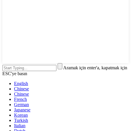
Aramak için enter'a, kapatmak için
ESC'ye basın
English
Chinese
Chinese
French
German
Japanese
Korean
Turkish
Italian
Dutch