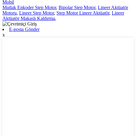
Mobil
Mutlak Enkoder Step Motor
,
Bipolar Step Motor
,
Lineer Aktüatör
Motoru
,
Lineer Step Motor
,
Step Motor Lineer Aktüatör
,
Lineer
Aktüatör Makaslı Kaldırma
,
E-posta Gönder
x