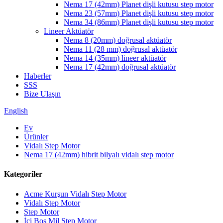
Nema 17 (42mm) Planet dişli kutusu step motor
Nema 23 (57mm) Planet dişli kutusu step motor
Nema 34 (86mm) Planet dişli kutusu step motor
Lineer Aktüatör
Nema 8 (20mm) doğrusal aktüatör
Nema 11 (28 mm) doğrusal aktüatör
Nema 14 (35mm) lineer aktüatör
Nema 17 (42mm) doğrusal aktüatör
Haberler
SSS
Bize Ulaşın
English
Ev
Ürünler
Vidalı Step Motor
Nema 17 (42mm) hibrit bilyalı vidalı step motor
Kategoriler
Acme Kurşun Vidalı Step Motor
Vidalı Step Motor
Step Motor
İçi Boş Mil Step Motor