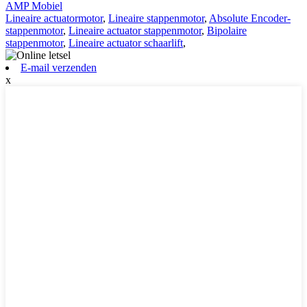
AMP Mobiel
Lineaire actuatormotor
,
Lineaire stappenmotor
,
Absolute Encoder-
stappenmotor
,
Lineaire actuator stappenmotor
,
Bipolaire
stappenmotor
,
Lineaire actuator schaarlift
,
E-mail verzenden
x