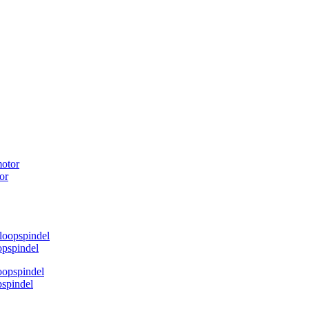
or
pspindel
spindel