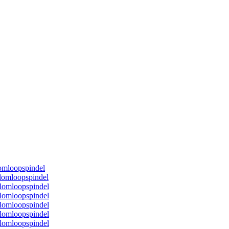
omloopspindel
lomloopspindel
lomloopspindel
lomloopspindel
lomloopspindel
lomloopspindel
lomloopspindel