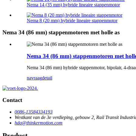
Nema 14 (35 mm) hybride lineaire stappenmotor
Nema 8 (20 mm) hybride lineaire stappenmotor
Nema 34 (86 mm) stappenmotoren met holle as
Nema 34 (86 mm) stappenmotoren met holle
Nema 34 (86 mm) hybride stappenmotor, bipolair, 4-draads
navraag
detail
Contact
0086-13584334193
Westkant van de 3e verdieping, gebouw 2, Rail Transit Indus
hdq@thinkermotion.com
Product