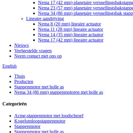
Nema 17 (42 mm) planetaire versnellingsbakstap
Nema 23 (57 mm) planetaire versnellingsbakstap
Nema 34 (86 mm) planetaire versnellingsbak stap
Lineaire aandrijving
Nema 8 (20 mm) lineaire actuator
Nema 11 (28 mm) lineaire actuator
Nema 14 (35 mm) lineaire actuator
Nema 17 (42 mm) lineaire actuator
Nieuws
Veelgestelde vragen
Neem contact met ons op
English
Thuis
Producten
Stappenmotor met holle as
Nema 34 (86 mm) stappenmotoren met holle as
Categorieën
Acme-stappenmotor met loodschroef
Kogelomloopstappenmotor
Stappenmotor
Stappenmotor met holle as