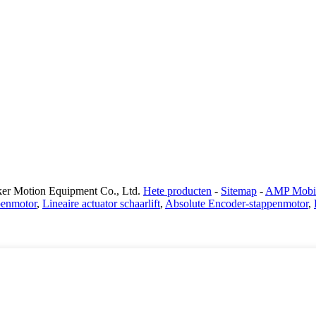
er Motion Equipment Co., Ltd.
Hete producten
-
Sitemap
-
AMP Mobi
penmotor
,
Lineaire actuator schaarlift
,
Absolute Encoder-stappenmotor
,