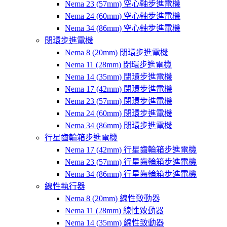
Nema 23 (57mm) 空心軸步進電機
Nema 24 (60mm) 空心軸步進電機
Nema 34 (86mm) 空心軸步進電機
閉環步進電機
Nema 8 (20mm) 閉環步進電機
Nema 11 (28mm) 閉環步進電機
Nema 14 (35mm) 閉環步進電機
Nema 17 (42mm) 閉環步進電機
Nema 23 (57mm) 閉環步進電機
Nema 24 (60mm) 閉環步進電機
Nema 34 (86mm) 閉環步進電機
行星齒輪箱步進電機
Nema 17 (42mm) 行星齒輪箱步進電機
Nema 23 (57mm) 行星齒輪箱步進電機
Nema 34 (86mm) 行星齒輪箱步進電機
線性執行器
Nema 8 (20mm) 線性致動器
Nema 11 (28mm) 線性致動器
Nema 14 (35mm) 線性致動器