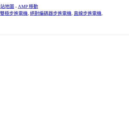
網站地圖
-
AMP 移動
雙極步進電機
,
絕對編碼器步進電機
,
直線步進電機
,