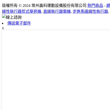
版權所有 © 2024 常州鑫科運動設備股份有限公司
熱門商品
-
線性執行器剪式舉昇機
,
直線執行器電機
,
步進馬達線性執行器
,
傳送電子郵件
x