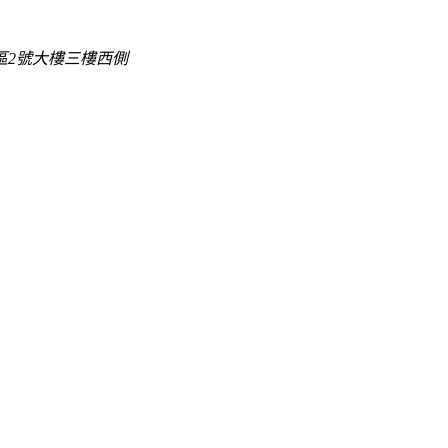
區2號大樓三樓西側